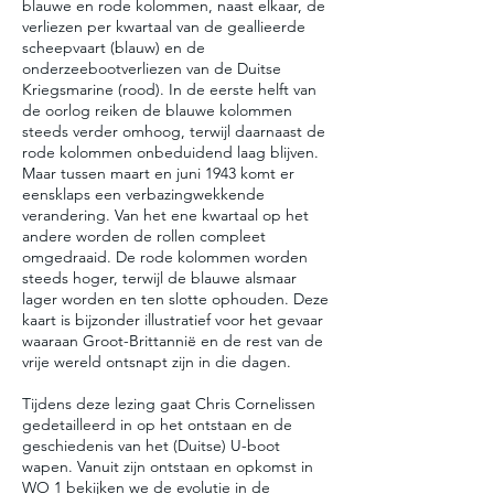
blauwe en rode kolommen, naast elkaar, de
verliezen per kwartaal van de geallieerde
scheepvaart (blauw) en de
onderzeebootverliezen van de Duitse
Kriegsmarine (rood). In de eerste helft van
de oorlog reiken de blauwe kolommen
steeds verder omhoog, terwijl daarnaast de
rode kolommen onbeduidend laag blijven.
Maar tussen maart en juni 1943 komt er
eensklaps een verbazingwekkende
verandering. Van het ene kwartaal op het
andere worden de rollen compleet
omgedraaid. De rode kolommen worden
steeds hoger, terwijl de blauwe alsmaar
lager worden en ten slotte ophouden. Deze
kaart is bijzonder illustratief voor het gevaar
waaraan Groot-Brittannië en de rest van de
vrije wereld ontsnapt zijn in die dagen.
Tijdens deze lezing gaat Chris Cornelissen
gedetailleerd in op het ontstaan en de
geschiedenis van het (Duitse) U-boot
wapen. Vanuit zijn ontstaan en opkomst in
WO 1 bekijken we de evolutie in de