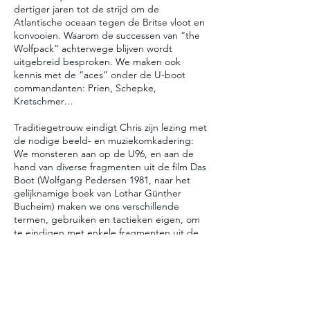
dertiger jaren tot de strijd om de
Atlantische oceaan tegen de Britse vloot en
konvooien. Waarom de successen van “the
Wolfpack” achterwege blijven wordt
uitgebreid besproken. We maken ook
kennis met de “aces” onder de U-boot
commandanten: Prien, Schepke,
Kretschmer…
Traditiegetrouw eindigt Chris zijn lezing met
de nodige beeld- en muziekomkadering:
We monsteren aan op de U96, en aan de
hand van diverse fragmenten uit de film Das
Boot (Wolfgang Pedersen 1981, naar het
gelijknamige boek van Lothar Günther
Bucheim) maken we ons verschillende
termen, gebruiken en tactieken eigen, om
te eindigen met enkele fragmenten uit de
prachtige filmmuziek van Klaus Doldinger.
Afspraak in de duistere dieptes van de