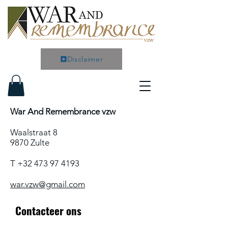
Disclaimer
War And Remembrance vzw
Waalstraat 8
9870 Zulte
T
+32 473 97 4193
war.vzw@gmail.com
Contacteer ons