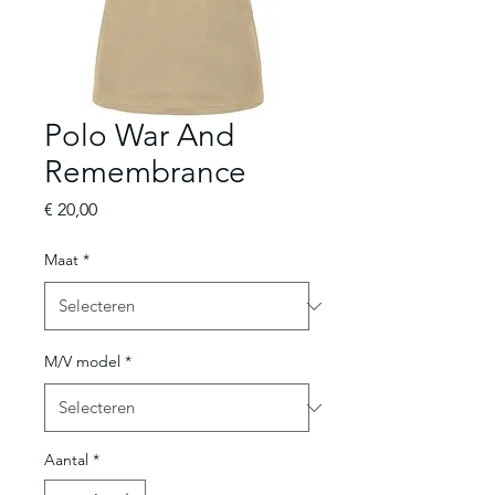
Polo War And
Remembrance
Prijs
€ 20,00
Maat
*
M/V model
*
Aantal
*